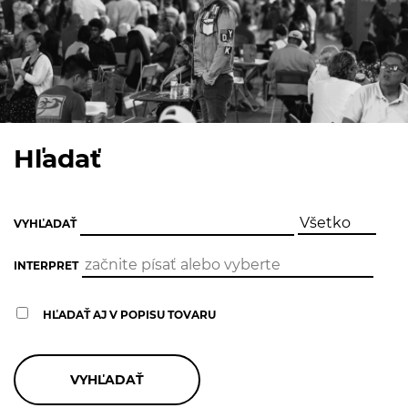
Hľadať
VYHĽADAŤ
INTERPRET
HĽADAŤ AJ V POPISU TOVARU