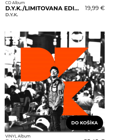
CD Album
19,99 €
D.Y.K./LIMITOVANA EDICE
D.Y.K.
VINYL Album