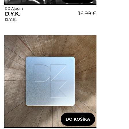
CD Album
16,99 €
D.Y.K.
D.Y.K.