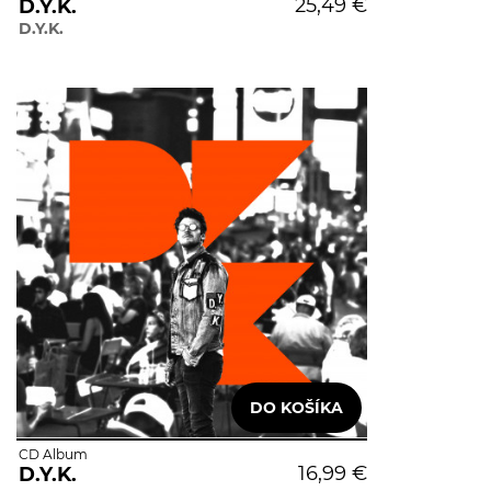
25,49 €
D.Y.K.
D.Y.K.
CD Album
16,99 €
D.Y.K.